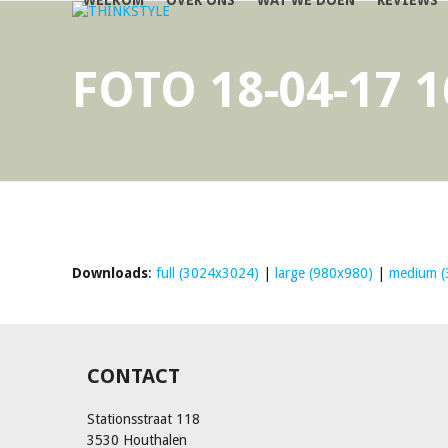
WELKOM
OVER ONS
WAT WE DOEN
REVIEWS
Skip
to
content
FOTO 18-04-17 1
Downloads
:
full (3024x3024)
|
large (980x980)
|
medium (
CONTACT
Stationsstraat 118
3530 Houthalen