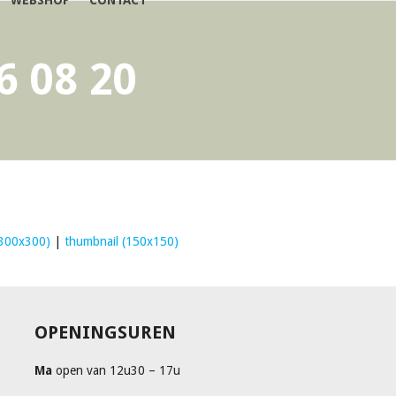
WEBSHOP
CONTACT
6 08 20
300x300)
|
thumbnail (150x150)
OPENINGSUREN
Ma
open van 12u30 – 17u