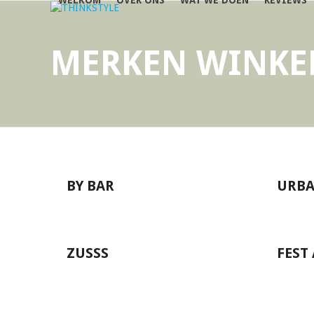
WELKOM
OVER ONS
WAT WE DOEN
REVIEWS
Page
Page
Next
Skip
to
content
MERKEN WINKE
BY BAR
URBA
ZUSSS
FEST