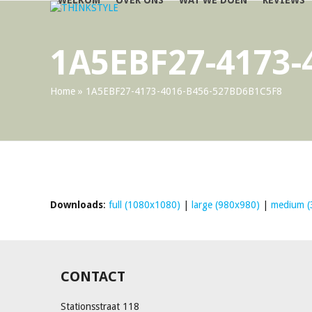
WELKOM
OVER ONS
WAT WE DOEN
REVIEWS
Skip
to
content
1A5EBF27-4173-
Home
»
1A5EBF27-4173-4016-B456-527BD6B1C5F8
Downloads
:
full (1080x1080)
|
large (980x980)
|
medium (
CONTACT
Stationsstraat 118