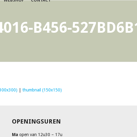
WEBSHOP
CONTACT
4016-B456-527BD6B
300x300)
|
thumbnail (150x150)
OPENINGSUREN
Ma
open van 12u30 – 17u