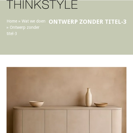
Open
Close
Skip
to
mobile
mobile
content
menu
menu
ONTWERP ZONDER TITEL-3
Home
»
Wat we doen
»
Ontwerp zonder
titel-3