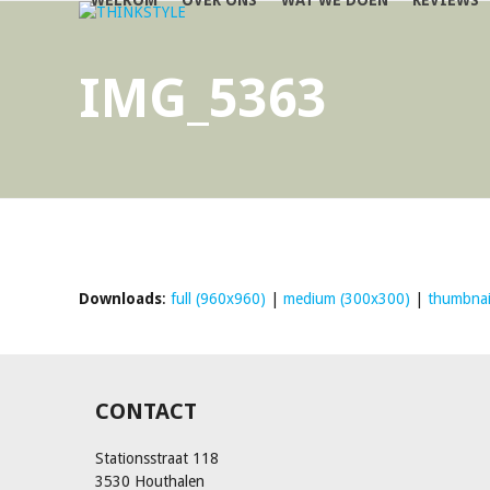
WELKOM
OVER ONS
WAT WE DOEN
REVIEWS
Skip
to
content
IMG_5363
Downloads
:
full (960x960)
|
medium (300x300)
|
thumbnai
CONTACT
Stationsstraat 118
3530 Houthalen