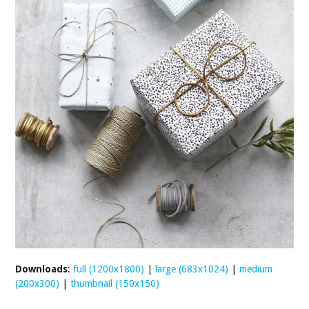
Downloads
:
full (1200x1800)
|
large (683x1024)
|
medium
(200x300)
|
thumbnail (150x150)