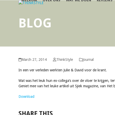
WELKOM
OVER ONS
WAT WE DOEN
REVIEWS
Skip
next
to
post:
content
BLOG
March 27, 2014
ThinkStyle
Journal
In een ver verleden werkten Julie & David voor de krant.
Wat was het leuk hun ex-collega’s over de vloer te krijgen, te
Geniet mee van het leuke artikel uit Sjiek magazine, van He
Download
SHARE THIS