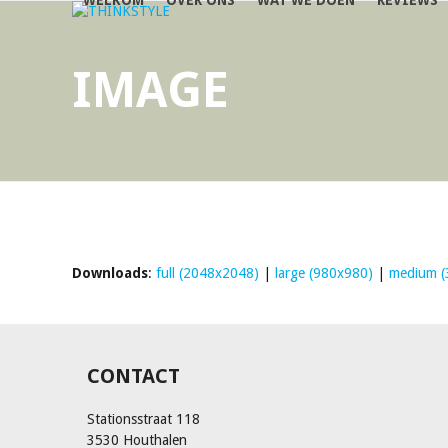
WELKOM
OVER ONS
WAT WE DOEN
REVIEWS
Skip
to
content
IMAGE
Downloads
:
full (2048x2048)
|
large (980x980)
|
medium (
CONTACT
Stationsstraat 118
3530 Houthalen