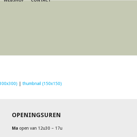
WEBSHOP
CONTACT
300x300)
|
thumbnail (150x150)
OPENINGSUREN
Ma
open van 12u30 – 17u