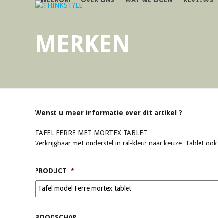
WELKOM
OVER ONS
WAT WE DOEN
REVIEWS
Skip
to
content
MERKEN
Wenst u meer informatie over dit artikel ?
TAFEL FERRE MET MORTEX TABLET
Verkrijgbaar met onderstel in ral-kleur naar keuze. Tablet ook
PRODUCT
*
BOODSCHAP