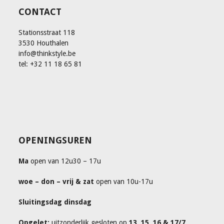
CONTACT
Stationsstraat 118
3530 Houthalen
info@thinkstyle.be
tel: +32 11 18 65 81
OPENINGSUREN
Ma
open van 12u30 – 17u
woe – don – vrij & zat
open van 10u-17u
Sluitingsdag dinsdag
Opgelet:
uitzonderlijk gesloten op
13, 15, 16 & 17/7