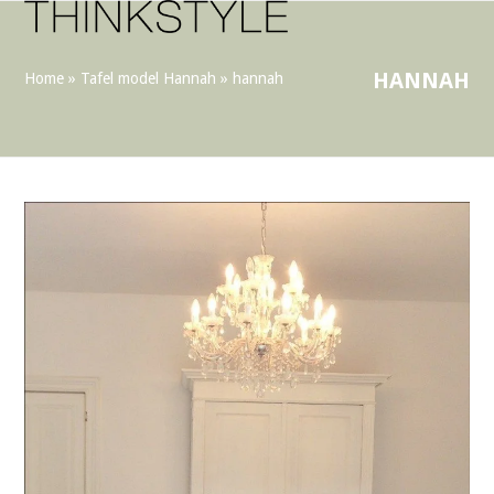
Open
Close
Skip
to
mobile
mobile
content
menu
menu
HANNAH
Home
»
Tafel model Hannah
»
hannah