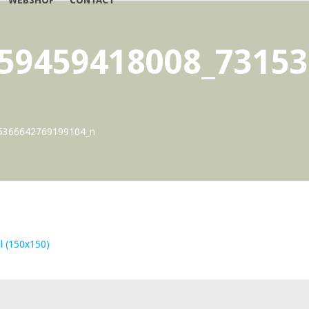
WEBSHOP
CONTACT
59459418008_7315
5366642769199104_n
l (150x150)