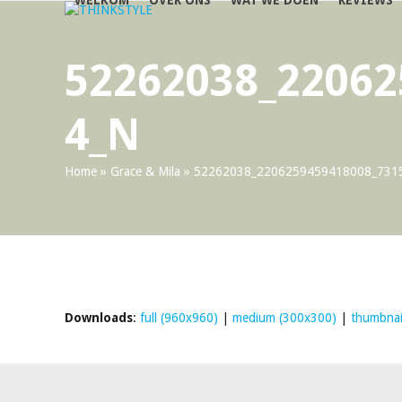
WELKOM
OVER ONS
WAT WE DOEN
REVIEWS
Skip
to
content
52262038_22062
4_N
Home
»
Grace & Mila
»
52262038_2206259459418008_731
Downloads
:
full (960x960)
|
medium (300x300)
|
thumbnai