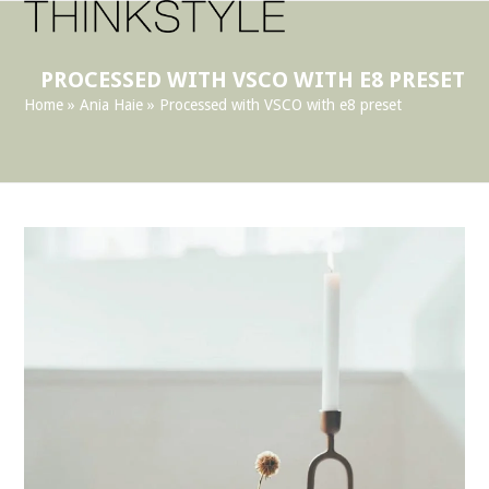
Open
Close
Skip
to
mobile
mobile
content
menu
menu
PROCESSED WITH VSCO WITH E8 PRESET
Home
»
Ania Haie
»
Processed with VSCO with e8 preset