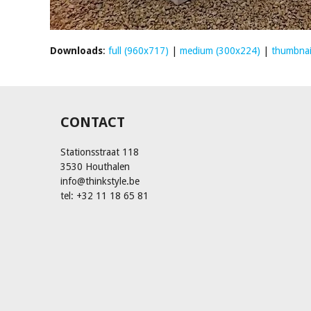
Downloads
:
full (960x717)
|
medium (300x224)
|
thumbnai
CONTACT
Stationsstraat 118
3530 Houthalen
info@thinkstyle.be
tel: +32 11 18 65 81