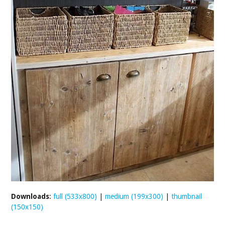
Downloads
:
full (533x800)
|
medium (199x300)
|
thumbnail
(150x150)